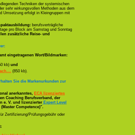
ndlegenden Techniken der systemischen
n der sehr wirkungsvollen Methoden aus dem
d Umsetzung erfolgt in Kleingruppen mit
paktausbildung:
berufsverträgliche
stage pro Block am Samstag und Sonntag
llen zusätzliche Reise- und
er:
amt eingetragenen Wort/Bildmarken:
50 kb)
und
ch....
(850 kb).
erhalten Sie die Markenurkunden zur
tional anerkanntes,
ECA lizenziertes
ßten Coaching Berufsverband, der
e. V. und lizenzierter
Expert Level
(Master Competence)".
ür Zertifizierung/Prüfungsgebühr oder
: