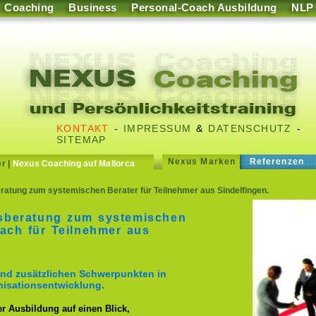
Coaching
Business
Personal-Coach Ausbildung
NLP
KONTAKT
-
IMPRESSUM
&
DATENSCHUTZ
-
SITEMAP
Nexus Marken
Referenzen
er
|
Nexus Coaching auf Mallorca
atung zum systemischen Berater für Teilnehmer aus Sindelfingen.
sberatung zum systemischen
ach für Teilnehmer aus
nd zusätzlichen Schwerpunkten in
isationsentwicklung.
er Ausbildung auf einen Blick,