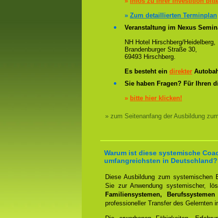
»
Infos zu Ihrer Investition bitt
»
Zum detaillierten Terminplan
Veranstaltung im Nexus Semin
NH Hotel Hirschberg/Heidelberg,
Brandenburger Straße 30,
69493 Hirschberg.
Es besteht ein
direkter
Autobah
Sie haben Fragen? Für Ihren d
»
bitte hier klicken!
» zum Seitenanfang der Ausbildung zu
Warum ist diese systemische Coa
umfangreichsten in Deutschland?
Diese Ausbildung zum systemischen B
Sie zur Anwendung systemischer, lösu
Familiensystemen, Berufssystemen
professioneller Transfer des Gelernten i