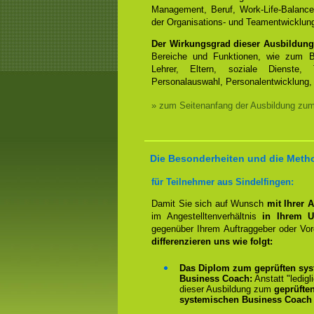
Management, Beruf, Work-Life-Balanc
der Organisations- und Teamentwicklun
Der Wirkungsgrad dieser Ausbildung
Bereiche und Funktionen, wie zum Be
Lehrer, Eltern, soziale Dienste, 
Personalauswahl, Personalentwicklung, 
» zum Seitenanfang der Ausbildung zu
Die Besonderheiten und die Meth
für Teilnehmer aus Sindelfingen:
Damit Sie sich auf Wunsch
mit Ihrer 
im Angestelltenverhältnis
in Ihrem U
gegenüber Ihrem Auftraggeber oder Vo
differenzieren uns wie folgt:
Das Diplom zum geprüften sys
Business Coach:
Anstatt "ledigl
dieser Ausbildung zum
geprüfte
systemischen Business Coach 