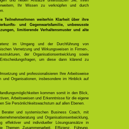
ungen und neuen Ansätze unterstützen Sie, Ihren
rweitern, Ihr Wissen zu verknüpfen und durch
en.
 TeilnehmerInnen weiterhin Klarheit über ihre
rkunfts- und Gegenwartsfamilie, unbewusste
ungen, limitierende Verhaltensmuster und alte
mpetenz im Umgang und der Durchführung von
emischen Vernetzung und Wirkungsweisen in Firmen-,
sstrukturen, der Organisationsentwicklung sowie
 Entscheidungsfragen, um diese dann klärend zu
Umsetzung und professionalisieren Ihre Arbeitsweise
 und Organisationen, insbesondere im Hinblick auf
 Handlungsmöglichkeiten kommen somit in den Blick,
tiven, Arbeitsweisen und Erkenntnisse für die eigene
chen Sie Persönlichkeitswachstum auf allen Ebenen.
 Berater und systemischen Business Coach, mit
ternehmensberatung und Organisationsentwicklung,
g effektiver und individueller Lösungsansätze in
e Themen Zusammenarbeit, Effizienz, Führung,