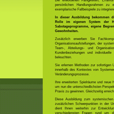
Die erworbenen Fähigkeiten, Erfahr
persönlichen Handlungsrahmen zu e
exemplarische Fallbeispiele zu integrier
In dieser Ausbildung bekommen die
Rolle im eigenen System der He
Sabotageprogramme, eigene Begrenz
Gewohnheiten.
Zusätzlich erwerben Sie Fachko
Organisationsaufstellungen, der syst
Team-, Abteilungs- und Organisation
Kundenbeziehungen und individuelle
beleuchten.
Sie erlernen Methoden zur sofortigen 
innerhalb des Kontextes von Systemen
Veränderungsprozesse.
Ihre erweiterten Spielräume und neue
um nun die unterschiedlichsten Perspek
Praxis zu gewinnen. Gleichzeitig errei
Diese Ausbildung zum systemischen
zusätzlichen Schwerpunkten in der Un
dient Ihnen weiterhin zur Entwicklun
verschiedensten Fragen rund um di