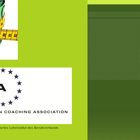
ziertes Lehrinstitut des Berufsverbands