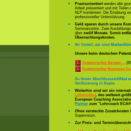
Praxisorientiert
werden alle gru
Arbeit präsentiert und mit Teile
NLP kombiniert. Die Einübung un
professioneller Unterstützung.
Geld sparen durch unsere Kom
Seminarzeiten. Zwei Ausbildung
über
zwölf Monate.
Somit entfa
Übernachtungskosten.
Ihr Vorteil, wir sind Markenführ
Unsere beim deutschen Patent
Systemischer Berater....
(8
Systemischer Business Coa
Zu Ihrem Abschlusszertifikat 
Verifizierung in Kopie.
Weiterhin sind wir ein interna
Lehrinstitut
, des weltweit grö
European Coaching Association 
Partner
zum "Lehrcoach ECA® 
Ohne versteckte Zusatzkosten
f
Supervision.
Zur Preis- und Terminübersicht