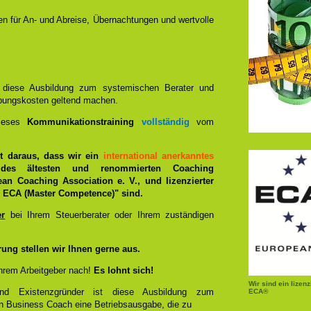
nen für An- und Abreise, Übernachtungen und wertvolle
n diese Ausbildung zum systemischen Berater und
bungskosten geltend machen.
dieses
Kommunikationstraining
vollständig
vom
ist daraus, dass wir ein
international anerkanntes
des ältesten und renommierten Coaching
ean Coaching Association e. V., und lizenzierter
ECA (Master Competence)" sind.
er
bei Ihrem Steuerberater oder Ihrem zuständigen
rung stellen wir Ihnen gerne aus.
hrem Arbeitgeber nach!
Es lohnt sich!
Wir sind ein lizen
und Existenzgründer ist diese Ausbildung zum
ECA®
n Business Coach eine Betriebsausgabe, die zu