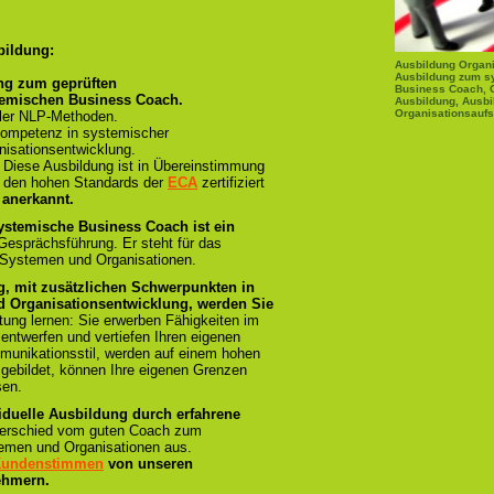
bildung:
Ausbildung Organi
Ausbildung zum s
ng zum geprüften
Business Coach, 
temischen Business Coach.
Ausbildung, Ausbi
Organisationsaufs
ller NLP-Methoden.
ompetenz in systemischer
isationsentwicklung.
:
Diese Ausbildung ist in Übereinstimmung
und den hohen Standards der
ECA
zertifiziert
 anerkannt.
ystemische Business Coach ist ein
 Gesprächsführung. Er steht für das
 Systemen und Organisationen.
g, mit zusätzlichen Schwerpunkten in
 Organisationsentwicklung, werden Sie
tung lernen: Sie erwerben Fähigkeiten im
 entwerfen und vertiefen Ihren eigenen
munikationsstil, werden auf einem hohen
sgebildet, können Ihre eigenen Grenzen
sen.
iduelle Ausbildung durch erfahrene
terschied vom guten Coach zum
emen und Organisationen aus.
 Kundenstimmen
von unseren
ehmern.