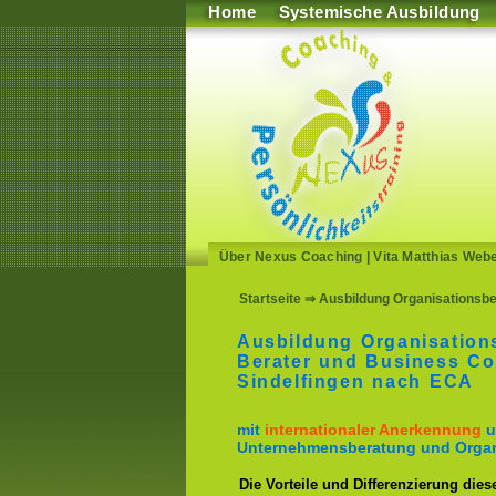
Home
Systemische Ausbildung
Über Nexus Coaching
|
Vita Matthias Web
Startseite
⇒ Ausbildung Organisationsber
Ausbildung Organisation
Berater und Business Co
Sindelfingen nach ECA
mit
internationaler Anerkennung
u
Unternehmensberatung und Organ
Die Vorteile und Differenzierung dies