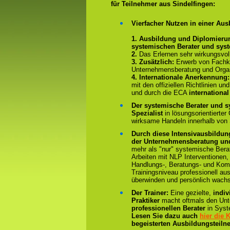
für Teilnehmer aus Sindelfingen:
Vierfacher Nutzen in einer Aus
1. Ausbildung und Diplomieru
systemischen Berater und sys
2.
Das Erlernen sehr wirkungsvo
3. Zusätzlich:
Erwerb von Fachk
Unternehmensberatung und Organ
4.
Internationale Anerkennung
mit den offiziellen Richtlinien 
und durch die ECA
international
Der systemische Berater und s
Spezialist
in lösungsorientierter
wirksame Handeln innerhalb von
Durch diese Intensivausbildun
der Unternehmensberatung und
mehr als "nur" systemische Bera
Arbeiten mit NLP Interventionen,
Handlungs-, Beratungs- und Kom
Trainingsniveau professionell au
überwinden und persönlich wach
Der Trainer:
Eine gezielte,
indiv
Praktiker
macht oftmals den Un
professionellen Berater
in Syst
Lesen Sie dazu auch
hier die
begeisterten Ausbildungsteiln