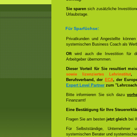
Sie sparen
sich zusätzliche Investitio
Urlaubstage.
Für Sparfüchse:
Privatkunden und Angestellte könne
systemischen Business Coach als Wer
Oft
wird auch die Investition für 
Arbeitgeber übernommen.
Dieser Vorteil für Sie resultiert me
sowie lizenziertes Lehrinstitut
, 
Berufsverband, der
ECA
, der Europ
Expert Level Partner
zum "Lehrcoach 
Bitte informieren Sie sich dazu
vorh
Finanzamt!
Eine Bestätigung für Ihre Steuererklä
Fragen Sie am besten
jetzt gleich
bei I
Für Selbstständige, Unternehmer 
systemischen Berater und systemische